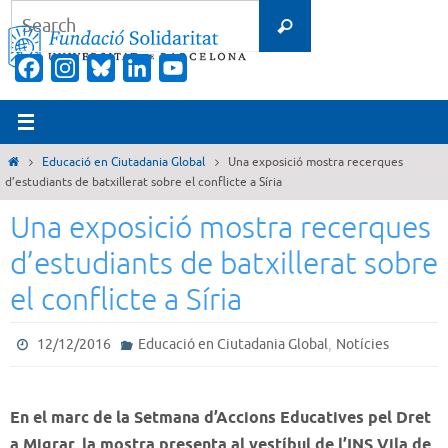
Skip
Search
Search
to
for:
content
Facebook
Instagram
Bluesky
LinkedIn
YouTube
Channel
Home
Educació en Ciutadania Global
Una exposició mostra recerques
d’estudiants de batxillerat sobre el conflicte a Síria
Una exposició mostra recerques
d’estudiants de batxillerat sobre
el conflicte a Síria
,
12/12/2016
Educació en Ciutadania Global
Notícies
En el marc de la Setmana d’Accions Educatives pel Dret
a Migrar, la mostra presenta al vestíbul de l’INS Vila de