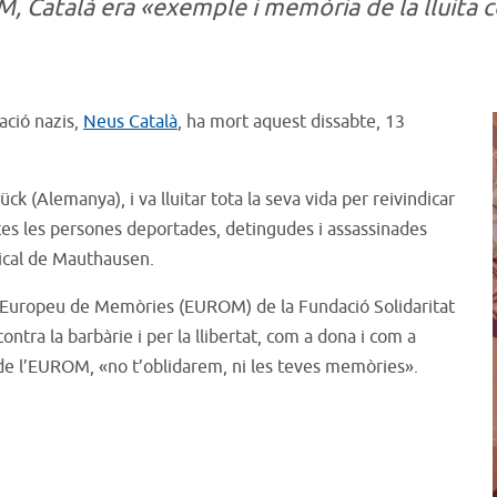
 Català era «exemple i memòria de la lluita cont
ació nazis,
Neus Català
, ha mort aquest dissabte, 13
 (Alemanya), i va lluitar tota la seva vida per reivindicar
es les persones deportades, detingudes i assassinades
mical de Mauthausen.
ri Europeu de Memòries (EUROM) de la Fundació Solidaritat
ntra la barbàrie i per la llibertat, com a dona i com a
r de l’EUROM, «no t’oblidarem, ni les teves memòries».