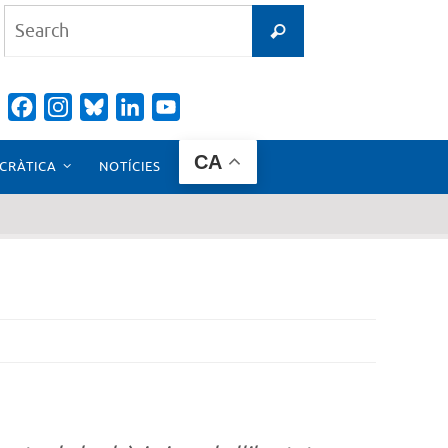
Search
Search
for:
Facebook
Instagram
Bluesky
LinkedIn
YouTube
Channel
CA
CRÀTICA
NOTÍCIES