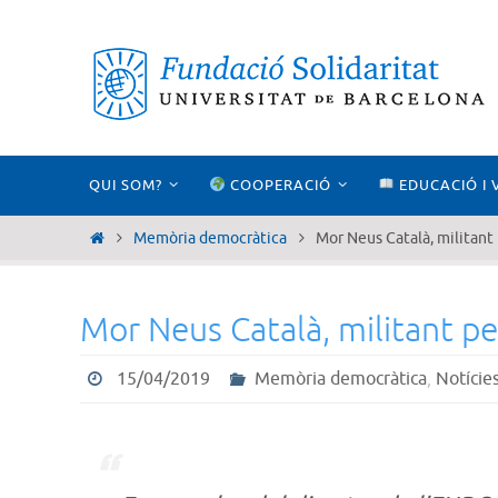
Skip
to
content
Skip
QUI SOM?
COOPERACIÓ
EDUCACIÓ I 
to
content
Home
Memòria democràtica
Mor Neus Català, militant
Mor Neus Català, militant p
15/04/2019
Memòria democràtica
,
Notície