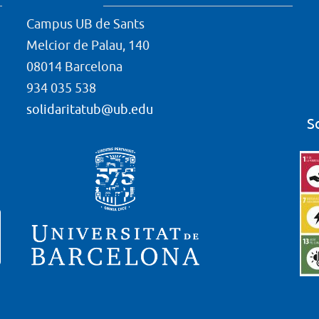
Campus UB de Sants
Melcior de Palau, 140
08014 Barcelona
934 035 538
solidaritatub@ub.edu
S