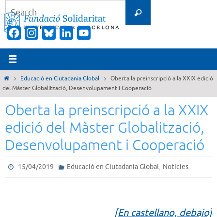
Skip
Search
Search
to
for:
content
Facebook
Instagram
Bluesky
LinkedIn
YouTube
Channel
Home
Educació en Ciutadania Global
Oberta la preinscripció a la XXIX edició
del Màster Globalització, Desenvolupament i Cooperació
Oberta la preinscripció a la XXIX
edició del Màster Globalització,
Desenvolupament i Cooperació
,
15/04/2019
Educació en Ciutadania Global
Notícies
[En castellano, debajo]