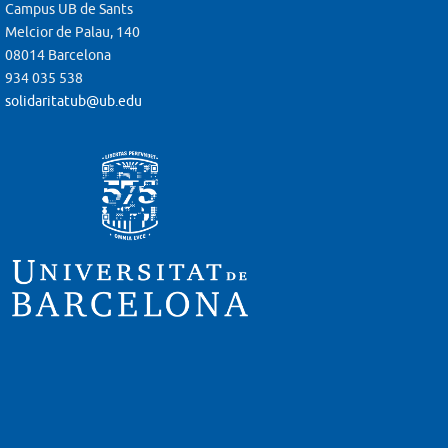
Campus UB de Sants
Melcior de Palau, 140
08014 Barcelona
934 035 538
solidaritatub@ub.edu