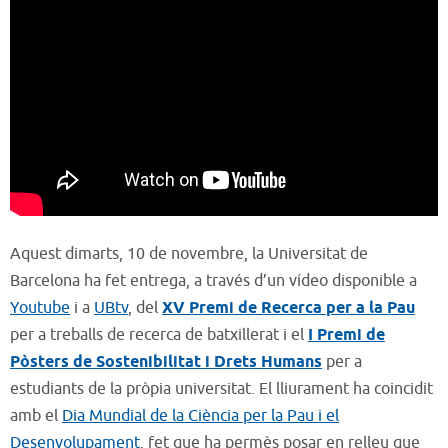
Aquest dimarts, 10 de novembre, la Universitat de
Barcelona ha fet entrega, a través d’un vídeo disponible a
Youtube
i a
UBtv
, del
XV Premi de Recerca per a la Pau
per a treballs de recerca de batxillerat i el
I Premi de
Pòsters de Sostenibilitat i Drets Humans
per a
estudiants de la pròpia universitat. El lliurament ha coincidit
amb el
Dia Mundial de la Ciència per la Pau i el
Desenvolupament
, fet que ha permès posar en relleu que