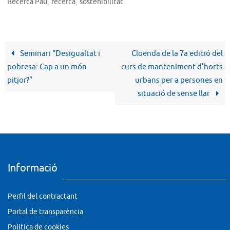
,
,
.
Recerca Pau
recerca
sostenibilitat
Seminari “Desigualtat i
Cloenda de la 7a edició del
pobresa: Cap a un món
curs de manteniment d’horts
pitjor?”
urbans per a persones en
situació de sense llar
Informació
Perfil del contractant
Portal de transparència
Política de cookies