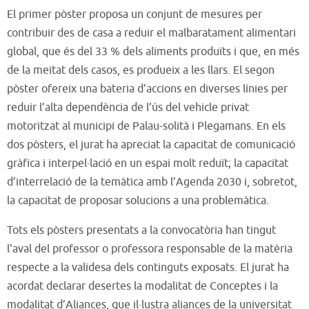
El primer pòster proposa un conjunt de mesures per
contribuir des de casa a reduir el malbaratament alimentari
global, que és del 33 % dels aliments produïts i que, en més
de la meitat dels casos, es produeix a les llars. El segon
pòster ofereix una bateria d’accions en diverses línies per
reduir l’alta dependència de l’ús del vehicle privat
motoritzat al municipi de Palau-solità i Plegamans. En els
dos pòsters, el jurat ha apreciat la capacitat de comunicació
gràfica i interpel·lació en un espai molt reduït; la capacitat
d’interrelació de la temàtica amb l’Agenda 2030 i, sobretot,
la capacitat de proposar solucions a una problemàtica.
Tots els pòsters presentats a la convocatòria han tingut
l’aval del professor o professora responsable de la matèria
respecte a la validesa dels continguts exposats. El jurat ha
acordat declarar desertes la modalitat de Conceptes i la
modalitat d’Aliances, que il·lustra aliances de la universitat