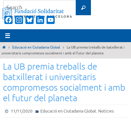
Skip
Search
Search
to
for:
content
Facebook
Instagram
Bluesky
LinkedIn
YouTube
Channel
Home
Educació en Ciutadania Global
La UB premia treballs de batxillerat i
universitaris compromesos socialment i amb el futur del planeta
La UB premia treballs de
batxillerat i universitaris
compromesos socialment i amb
el futur del planeta
,
11/11/2020
Educació en Ciutadania Global
Notícies