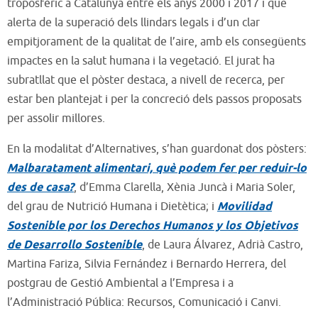
troposfèric a Catalunya entre els anys 2000 i 2017 i que
alerta de la superació dels llindars legals i d’un clar
empitjorament de la qualitat de l’aire, amb els consegüents
impactes en la salut humana i la vegetació. El jurat ha
subratllat que el pòster destaca, a nivell de recerca, per
estar ben plantejat i per la concreció dels passos proposats
per assolir millores.
En la modalitat d’Alternatives, s’han guardonat dos pòsters:
Malbaratament alimentari, què podem fer per reduir-lo
des de casa?
, d’Emma Clarella, Xènia Juncà i Maria Soler,
del grau de Nutrició Humana i Dietètica; i
Movilidad
Sostenible por los Derechos Humanos y los Objetivos
de Desarrollo Sostenible
, de Laura Álvarez, Adrià Castro,
Martina Fariza, Silvia Fernández i Bernardo Herrera, del
postgrau de Gestió Ambiental a l’Empresa i a
l’Administració Pública: Recursos, Comunicació i Canvi.