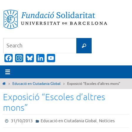
Skip
to
content
Search
Search
for:
Facebook
Instagram
Bluesky
LinkedIn
YouTube
Channel
Home
Educació en Ciutadania Global
Exposició “Escoles d’altres mons”
Exposició “Escoles d’altres
mons”
,
31/10/2013
Educació en Ciutadania Global
Notícies