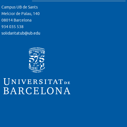
Campus UB de Sants
Melcior de Palau, 140
08014 Barcelona
934 035 538
solidaritatub@ub.edu