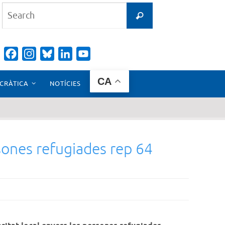
Search
Search
for:
Facebook
Instagram
Bluesky
LinkedIn
YouTube
Channel
CA
CRÀTICA
NOTÍCIES
sones refugiades rep 64