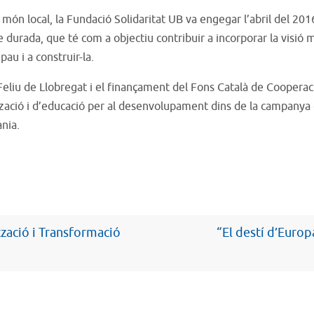
 món local, la Fundació Solidaritat UB va engegar l’abril del 201
 de durada, que té com a objectiu contribuir a incorporar la visi
pau i a construir-la.
eliu de Llobregat i el finançament del Fons Català de Cooperac
zació i d’educació per al desenvolupament dins de la campanya de
ània.
zació i Transformació
“El destí d’Euro