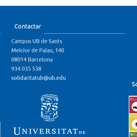
Contactar
Campus UB de Sants
Melcior de Palau, 140
08014 Barcelona
934 035 538
solidaritatub@ub.edu
S