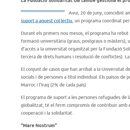
La Fundació Solidaritat UB també gestiona el proj
Avui, 20 de juny, coincidint 
suport a aquest col·lectiu
, un programa coordinat per
Durant els primers nou mesos, el programa ha rebut 6
formació universitària (graus, postgraus o màsters); 
d’accés a la universitat organitzat per la Fundació Sol
tercera de drets humans i resolució de conflictes). L
El conjunt de casos que han arribat a la Universitat d
socials i de persones a títol individual. Els països de 
Marroc i l’Iraq (2% de cada país).
El programa de suport a les persones refugiades de la
globalitzat, té el ferm compromís de contribuir amb els
cooperació i la solidaritat.
“Mare Nostrum”