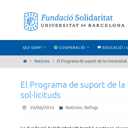
Skip
to
content
Skip
QUI SOM?
COOPERACIÓ
EDUCACIÓ I 
to
content
Home
Notícies
El Programa de suport de la Universitat 
El Programa de suport de la 
sol·licituds
20/06/2016
Notícies
,
Refugi