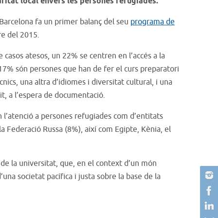
ritat local envers les persones refugiades.
 Barcelona fa un primer balanç del seu
programa de
re del 2015.
 casos atesos, un 22% se centren en l’accés a la
e 17% són persones que han de fer el curs preparatori
cs, una altra d’idiomes i diversitat cultural, i una
it, a l’espera de documentació.
en l’atenció a persones refugiades com d’entitats
i la Federació Russa (8%), així com Egipte, Kènia, el
de la universitat, que, en el context d’un món
una societat pacífica i justa sobre la base de la