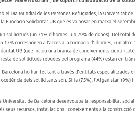
ecte “Mare Nostrum”, de suport i consolidació de la solida
amb el Dia Mundial de les Persones Refugiades, la Universitat de
 la Fundació Solidaritat UB que es va posar en marxa el setemb
4 sol·licituds (un 71% d’homes i un 29% de dones). Del total de
un 17% corresponen a l’accés a la formació d’idiomes, i un altr
idaritat UB (que inclou una branca de coneixements cientificotècni
a resta de sol·licituds rebudes pel programa (44%) estan en tràm
e Barcelona ho han fet tant a través d’entitats especialitzades 
procedència dels sol·licitants són: Síria (75%), l’Afganistan (9%) 
 Universitat de Barcelona desenvolupa la responsabilitat social 
 seus recursos, instal·lacions i coneixements a la construcció d’