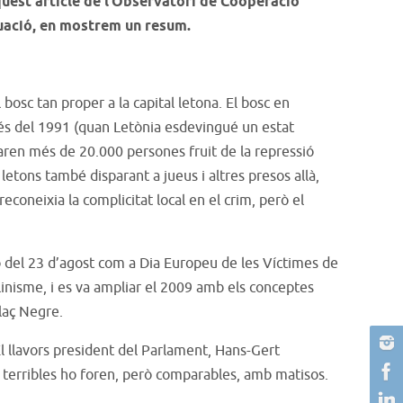
quest article de l’Observatori de Cooperació
nuació, en mostrem un resum.
 bosc tan proper a la capital letona. El bosc en
prés del 1991 (quan Letònia esdevingué un estat
taren més de 20.000 persones fruit de la repressió
etons també disparant a jueus i altres presos allà,
coneixia la complicitat local en el crim, però el
ó del 23 d’agost com a Dia Europeu de les Víctimes de
alinisme, i es va ampliar el 2009 amb els conceptes
Llaç Negre.
l llavors president del Parlament, Hans-Gert
t, terribles ho foren, però comparables, amb matisos.