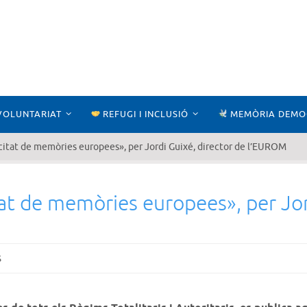
VOLUNTARIAT
REFUGI I INCLUSIÓ
MEMÒRIA DEMO
licitat de memòries europees», per Jordi Guixé, director de l’EUROM
itat de memòries europees», per Jor
s