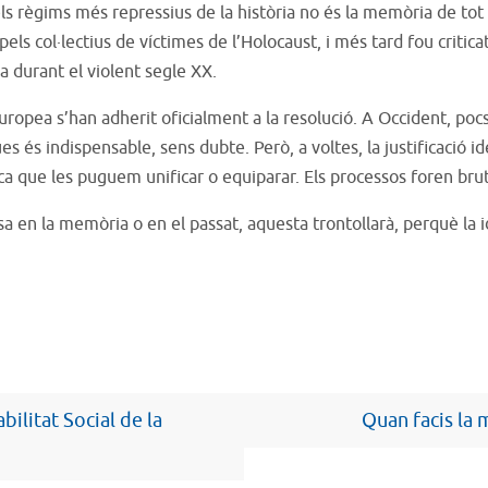
s règims més repressius de la història no és la memòria de tot 
s col·lectius de víctimes de l’Holocaust, i més tard fou criticat 
a durant el violent segle XX.
Europea s’han adherit oficialment a la resolució. A Occident, p
s és indispensable, sens dubte. Però, a voltes, la justificació ide
ca que les puguem unificar o equiparar. Els processos foren brut
a en la memòria o en el passat, aquesta trontollarà, perquè la i
ilitat Social de la
Quan facis la m