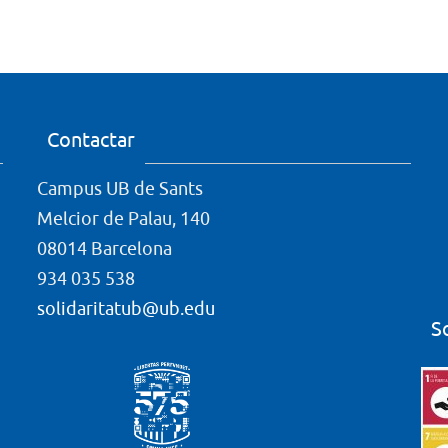
Contactar
Campus UB de Sants
Melcior de Palau, 140
08014 Barcelona
934 035 538
solidaritatub@ub.edu
S