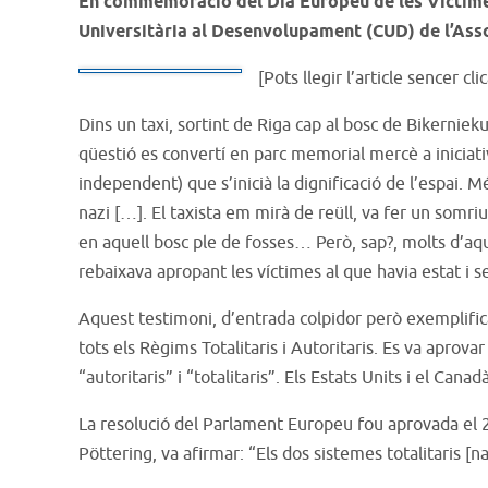
En commemoració del Dia Europeu de les Víctimes 
Universitària al Desenvolupament (CUD) de l’Ass
[Pots llegir l’article sencer cl
Dins un taxi, sortint de Riga cap al bosc de Bikernieku
qüestió es convertí en parc memorial mercè a iniciat
independent) que s’inicià la dignificació de l’espai.
nazi […]. El taxista em mirà de reüll, va fer un somr
en aquell bosc ple de fosses… Però, sap?, molts d’aqu
rebaixava apropant les víctimes al que havia estat i ser
Aquest testimoni, d’entrada colpidor però exemplific
tots els Règims Totalitaris i Autoritaris. Es va aprov
“autoritaris” i “totalitaris”. Els Estats Units i el Can
La resolució del Parlament Europeu fou aprovada el 2 
Pöttering, va afirmar: “Els dos sistemes totalitaris 