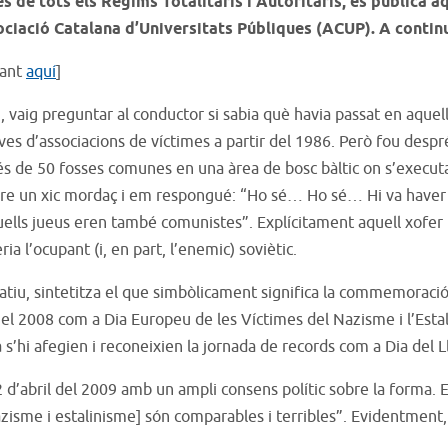
de tots els Règims Totalitaris i Autoritaris, es publica a
ociació Catalana d’Universitats Públiques (ACUP). A conti
icant
aquí
]
, vaig preguntar al conductor si sabia què havia passat en aquell
ives d’associacions de víctimes a partir del 1986. Però fou des
 Més de 50 fosses comunes en una àrea de bosc bàltic on s’execu
iure un xic mordaç i em respongué: “Ho sé… Ho sé… Hi va haver l
ells jueus eren també comunistes”. Explícitament aquell xofer re
ia l’ocupant (i, en part, l’enemic) soviètic.
atiu, sintetitza el que simbòlicament significa la commemoraci
ar el 2008 com a Dia Europeu de les Víctimes del Nazisme i l’Est
adà s’hi afegien i reconeixien la jornada de records com a Dia del 
d’abril del 2009 amb un ampli consens polític sobre la forma. E
[nazisme i estalinisme] són comparables i terribles”. Evidentmen