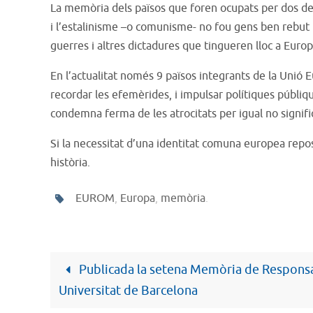
La memòria dels països que foren ocupats per dos del
i l’estalinisme –o comunisme- no fou gens ben rebut pel
guerres i altres dictadures que tingueren lloc a Europ
En l’actualitat només 9 països integrants de la Unió 
recordar les efemèrides, i impulsar polítiques públique
condemna ferma de les atrocitats per igual no signifi
Si la necessitat d’una identitat comuna europea repos
història.
EUROM
,
Europa
,
memòria
.
Publicada la setena Memòria de Responsab
Universitat de Barcelona