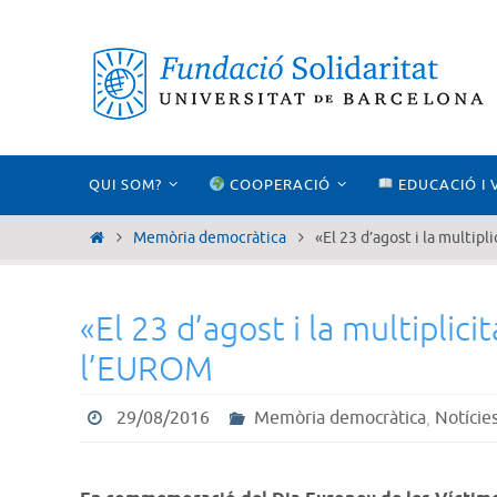
Skip
to
content
Skip
QUI SOM?
COOPERACIÓ
EDUCACIÓ I 
to
content
Home
Memòria democràtica
«El 23 d’agost i la multip
«El 23 d’agost i la multiplic
l’EUROM
29/08/2016
Memòria democràtica
,
Notície