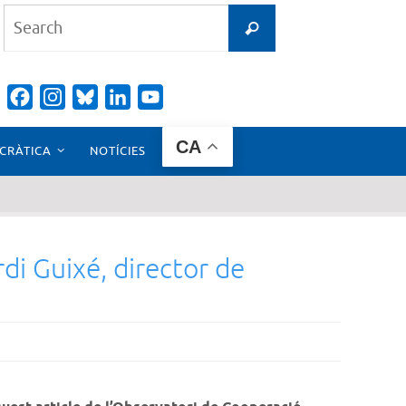
Search
Search
for:
Facebook
Instagram
Bluesky
LinkedIn
YouTube
Channel
CA
CRÀTICA
NOTÍCIES
di Guixé, director de