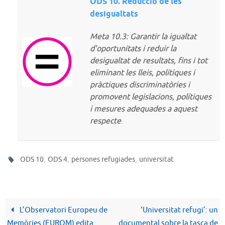
ODS 10. Reducció de les
desigualtats
Meta 10.3: Garantir la igualtat
d'oportunitats i reduir la
desigualtat de resultats, fins i tot
eliminant les lleis, polítiques i
pràctiques discriminatòries i
promovent legislacions, polítiques
i mesures adequades a aquest
respecte
.
,
,
,
.
ODS 10
ODS 4
persones refugiades
universitat
L’Observatori Europeu de
‘Universitat refugi’: un
Memòries (EUROM) edita
documental sobre la tasca de