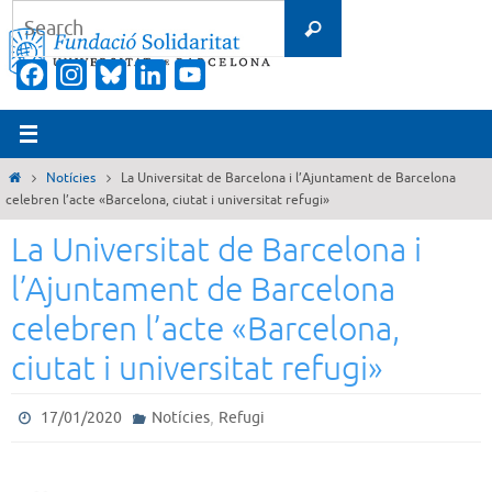
Skip
Search
Search
to
for:
content
Facebook
Instagram
Bluesky
LinkedIn
YouTube
Channel
Home
Notícies
La Universitat de Barcelona i l’Ajuntament de Barcelona
celebren l’acte «Barcelona, ciutat i universitat refugi»
La Universitat de Barcelona i
l’Ajuntament de Barcelona
celebren l’acte «Barcelona,
ciutat i universitat refugi»
,
17/01/2020
Notícies
Refugi