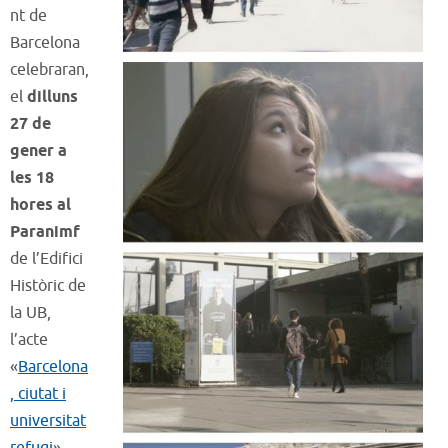
nt de
Barcelona
celebraran,
el
dilluns
27 de
gener a
les 18
hores al
Paranimf
de l’Edifici
Històric de
la UB,
l’acte
«
Barcelona
, ciutat i
universitat