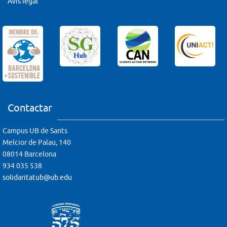
Avís legal
Contactar
Campus UB de Sants
Melcior de Palau, 140
08014 Barcelona
934 035 538
solidaritatub@ub.edu