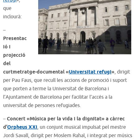
refugi
»,
que
inclourà:
–
Presentac
ió i
projecció
del
curtmetratge-documental «
Universitat refugi
»
, dirigit
per Pau Faus, que recull les accions de promoció i suport
que porten a terme la Universitat de Barcelona i
l’Ajuntament de Barcelona per facilitar l’accés a la
universitat de persones refugiades.
–
Concert «Música per la vida i la dignitat» a càrrec
d’
Orpheus XXI
, un conjunt musical impulsat pel mestre
Jordi Savall, dirigit per Moslem Rahal, i integrat per músics