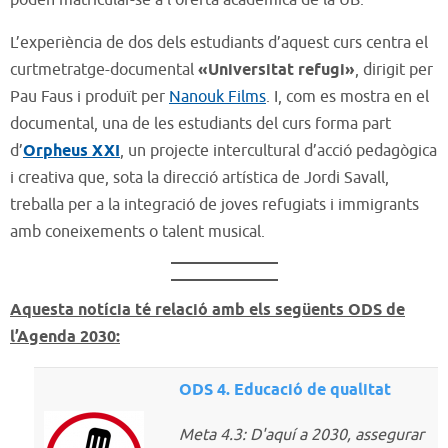
poden matricular-se a l’oferta acadèmica de la UB.
L’experiència de dos dels estudiants d’aquest curs centra el
curtmetratge-documental
«Universitat refugi»
, dirigit per
Pau Faus i produït per
Nanouk Films
. I, com es mostra en el
documental, una de les estudiants del curs forma part
d’
Orpheus XXI
, un projecte intercultural d’acció pedagògica
i creativa que, sota la direcció artística de Jordi Savall,
treballa per a la integració de joves refugiats i immigrants
amb coneixements o talent musical.
Aquesta notícia té relació amb els següents ODS de
l’Agenda 2030:
ODS 4. Educació de qualitat
Meta 4.3: D'aquí a 2030, assegurar