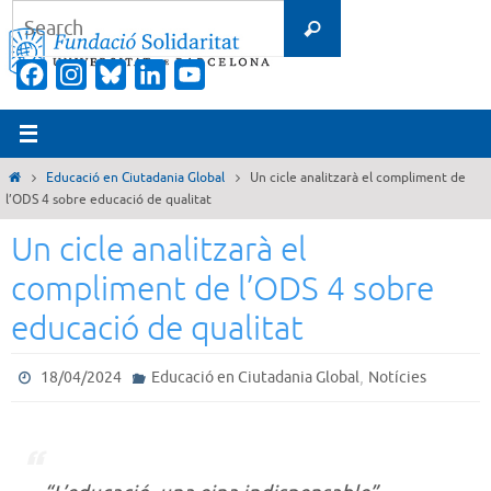
Skip
Search
Search
to
for:
content
Facebook
Instagram
Bluesky
LinkedIn
YouTube
Channel
Home
Educació en Ciutadania Global
Un cicle analitzarà el compliment de
l’ODS 4 sobre educació de qualitat
Un cicle analitzarà el
compliment de l’ODS 4 sobre
educació de qualitat
,
18/04/2024
Educació en Ciutadania Global
Notícies