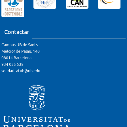
Contactar
Campus UB de Sants
Melcior de Palau, 140
08014 Barcelona
934 035 538
solidaritatub@ub.edu