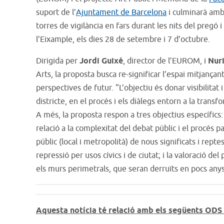
suport de l’
Ajuntament de Barcelona
i culminarà amb 
torres de vigilància en fars durant les nits del pregó 
l’Eixample, els dies 28 de setembre i 7 d’octubre.
Dirigida per
Jordi Guixé
, director de l’EUROM, i
Nuri
Arts, la proposta busca re-significar l’espai mitjançant l
perspectives de futur. “L’objectiu és donar visibilitat 
districte, en el procés i els diàlegs entorn a la transf
A més, la proposta respon a tres objectius específics
relació a la complexitat del debat públic i el procés par
públic (local i metropolità) de nous significats i reptes
repressió per usos cívics i de ciutat; i la valoració del
els murs perimetrals, que seran derruïts en pocs anys
Aquesta notícia té relació amb els següents ODS 