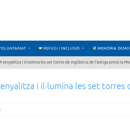
VOLUNTARIAT
REFUGI I INCLUSIÓ
MEMÒRIA DEMO
enyalitza i il·lumina les set torres de vigilància de l’antiga presó la M
alitza i il·lumina les set torres d
s