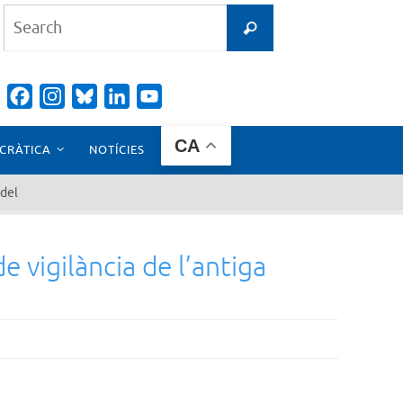
Search
Search
for:
Facebook
Instagram
Bluesky
LinkedIn
YouTube
Channel
CA
CRÀTICA
NOTÍCIES
odel
e vigilància de l’antiga