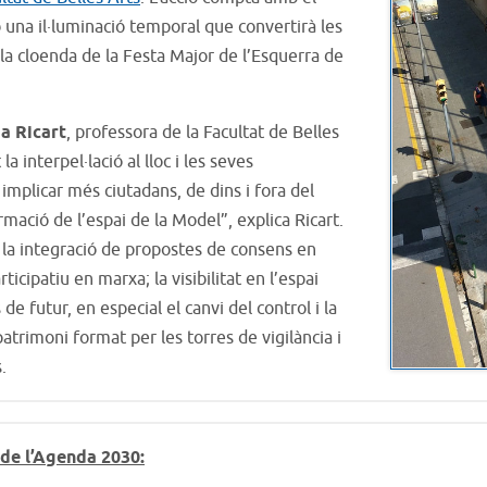
una il·luminació temporal que convertirà les
i la cloenda de la Festa Major de l’Esquerra de
a Ricart
, professora de la Facultat de Belles
a interpel·lació al lloc i les seves
i implicar més ciutadans, de dins i fora del
ormació de l’espai de la Model”, explica Ricart.
: la integració de propostes de consens en
ticipatiu en marxa; la visibilitat en l’espai
 de futur, en especial el canvi del control i la
 patrimoni format per les torres de vigilància i
.
de l’Agenda 2030: