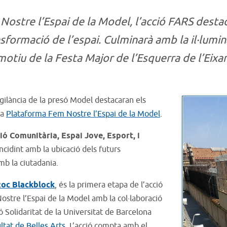
stre l’Espai de la Model, l’acció FARS destac
nsformació de l’espai. Culminarà amb la il·lumi
otiu de la Festa Major de l’Esquerra de l’Eixa
igilància de la presó Model destacaran els
la
Plataforma Fem Nostre l’Espai de la Model
.
ó Comunitària, Espai Jove, Esport, i
ncidint amb la ubicació dels futurs
b la ciutadania.
oc Blackblock
, és la primera etapa de l’acció
stre l’Espai de la Model amb la col·laboració
 Solidaritat de la Universitat de Barcelona
ltat de Belles Arts
. L’acció compta amb el