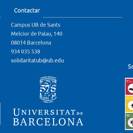
Contactar
Campus UB de Sants
Melcior de Palau, 140
08014 Barcelona
934 035 538
solidaritatub@ub.edu
S