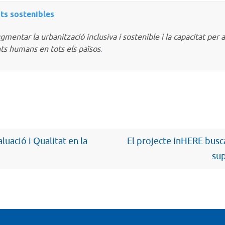
ts sostenibles
entar la urbanització inclusiva i sostenible i la capacitat per a l
ts humans en tots els països
.
uació i Qualitat en la
El projecte inHERE busca 
sup