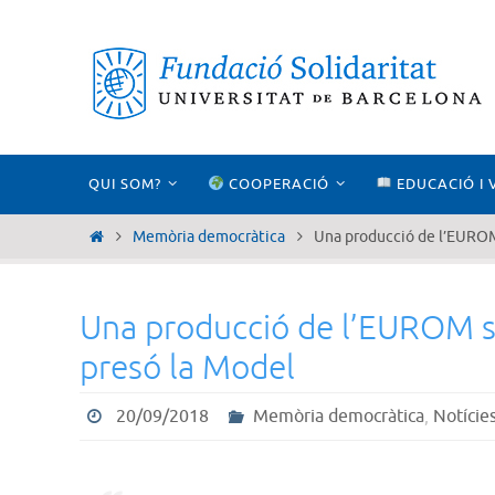
Skip
to
content
Skip
QUI SOM?
COOPERACIÓ
EDUCACIÓ I 
to
content
Home
Memòria democràtica
Una producció de l’EUROM s
Una producció de l’EUROM seny
presó la Model
20/09/2018
Memòria democràtica
,
Notície