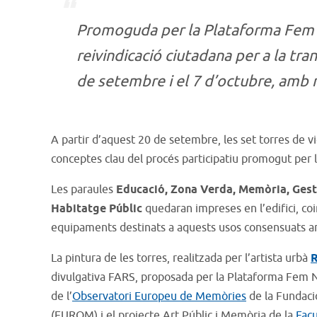
Promoguda per la Plataforma Fem No
reivindicació ciutadana per a la tra
de setembre i el 7 d’octubre, amb m
A partir d’aquest 20 de setembre, les set torres de v
conceptes clau del procés participatiu promogut per 
Les paraules
Educació, Zona Verda, Memòria, Gesti
Habitatge Públic
quedaran impreses en l’edifici, coi
equipaments destinats a aquests usos consensuats am
La pintura de les torres, realitzada per l’artista urbà
R
divulgativa FARS, proposada per la Plataforma Fem No
de l’
Observatori Europeu de Memòries
de la Fundació
(EUROM) i el projecte Art Públic i Memòria de la
Facu