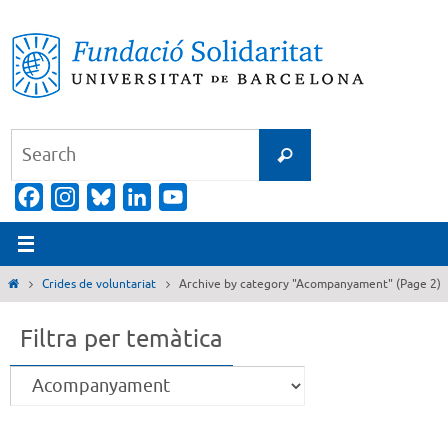
Skip
to
content
Search
Search
for:
Facebook
Instagram
Bluesky
LinkedIn
YouTube
Channel
Home
Crides de voluntariat
Archive by category "Acompanyament"
(Page 2)
Filtra per temàtica
Filtra
per
temàtica