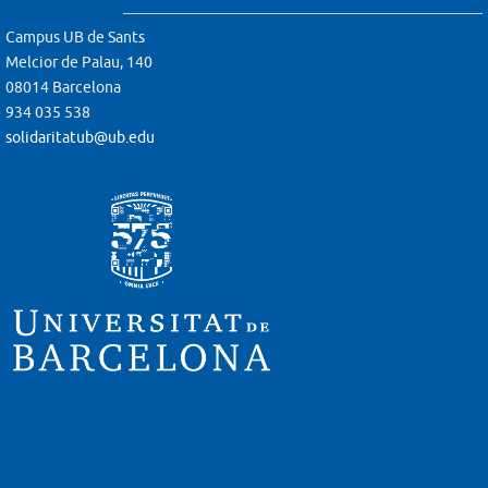
Campus UB de Sants
Melcior de Palau, 140
08014 Barcelona
934 035 538
solidaritatub@ub.edu