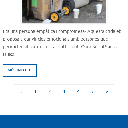
Ets una persona empàtica i compromesa? Aquesta crida et
proposa crear vincles emocionals amb persones que
pernocten al carrer. Entitat sol·licitant: Obra Social Santa
Lluïsa…
MÉS INFO.
‹
1
2
3
4
›
»