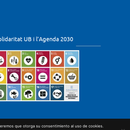
olidaritat UB i l’Agenda 2030
nderemos que otorga su consentimiento al uso de cookies.