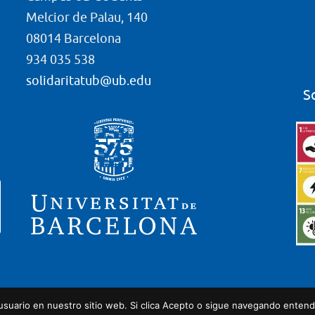
Melcior de Palau, 140
08014 Barcelona
934 035 538
solidaritatub@ub.edu
S
l usuario en nuestro sitio web. Si clica Acepto o sigue navegando ente