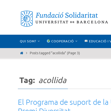
Skip
to
content
Skip
QUI SOM?
COOPERACIÓ
EDUCACIÓ I 
to
content
Home
Posts tagged "acollida"
(Page 3)
Tag:
acollida
El Programa de suport de la 