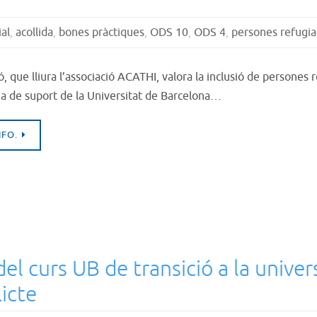
ial
,
acollida
,
bones pràctiques
,
ODS 10
,
ODS 4
,
persones refugi
ó, que lliura l’associació ACATHI, valora la inclusió de persones
 de suport de la Universitat de Barcelona…
NFO.
el curs UB de transició a la univer
icte