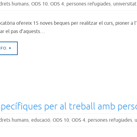
drets humans
,
ODS 10
,
ODS 4
,
persones refugiades
,
universitat
catòria ofereix 15 noves beques per realitzar el curs, pioner a l’
itar el pas d’aquests…
NFO.
pecífiques per al treball amb per
drets humans
,
educació
,
ODS 10
,
ODS 4
,
persones refugiades
,
u