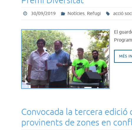
Premi Diversitat
30/09/2019
Notícies
,
Refugi
acció soc
El guard
Programa
MÉS I
Convocada la tercera edició d
provinents de zones en confl