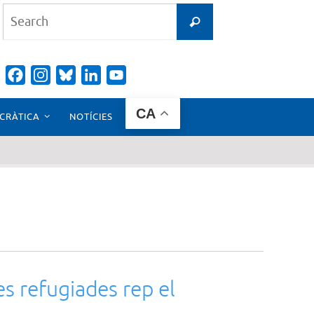
Search
Search
for:
Facebook
Instagram
Bluesky
LinkedIn
YouTube
Channel
CA
CRÀTICA
NOTÍCIES
s refugiades rep el