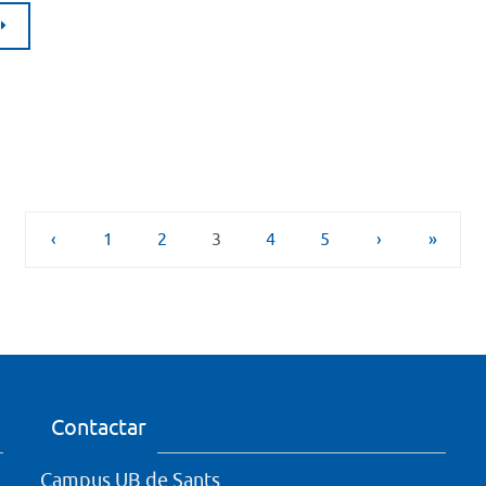
‹
1
2
3
4
5
›
»
Contactar
Campus UB de Sants