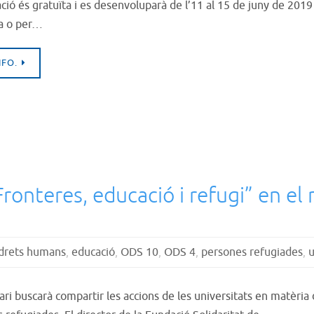
ció és gratuïta i es desenvoluparà de l’11 al 15 de juny de 201
a o per…
NFO.
Fronteres, educació i refugi” en el 
drets humans
,
educació
,
ODS 10
,
ODS 4
,
persones refugiades
,
u
ari buscarà compartir les accions de les universitats en matèria d