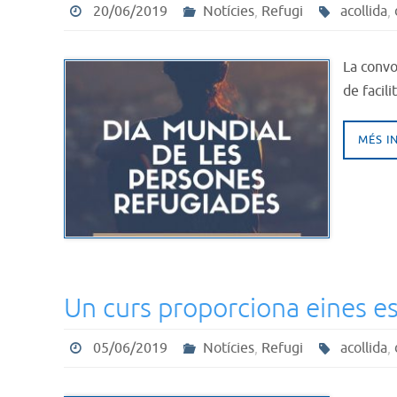
20/06/2019
Notícies
,
Refugi
acollida
,
La convo
de facil
MÉS I
Un curs proporciona eines es
05/06/2019
Notícies
,
Refugi
acollida
,