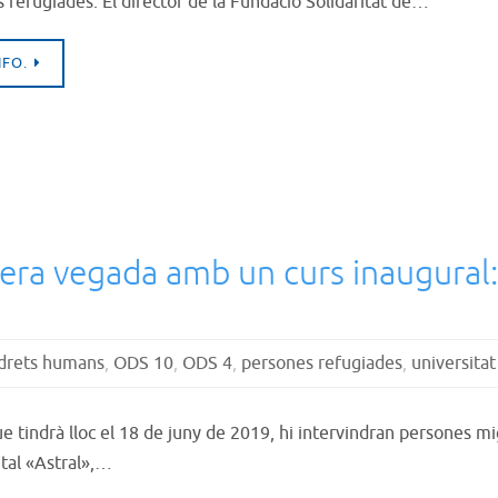
 refugiades. El director de la Fundació Solidaritat de…
NFO.
era vegada amb un curs inaugural: 
drets humans
,
ODS 10
,
ODS 4
,
persones refugiades
,
universitat
que tindrà lloc el 18 de juny de 2019, hi intervindran persones 
tal «Astral»,…