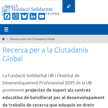
Skip
Search
Search
to
for:
content
Facebook
Instagram
Bluesky
LinkedIn
YouTube
Channel
Home
Recerca per a la Ciutadania Global
Recerca per a la Ciutadania
Global
La Fundació Solidaritat UB i l’Institut de
Desenvolupament Professional (IDP) de la UB
promovem
projectes de suport als centres
educatius de batxillerat per al desenvolupament
de treballs de recerca que eduquin en drets