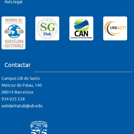
Avís legal
Contactar
Campus UB de Sants
Melcior de Palau, 140
08014 Barcelona
934 035 538
solidaritatub@ub.edu