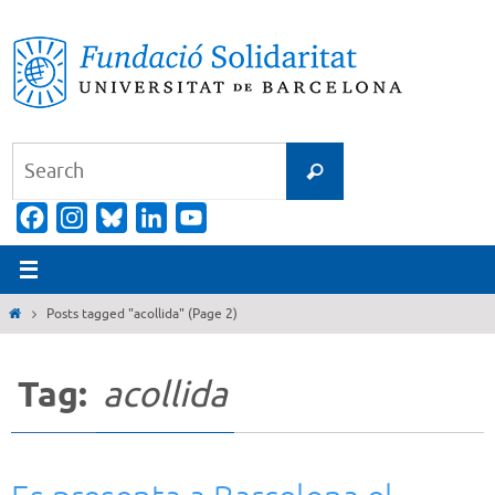
Skip
to
content
Search
Search
for:
Facebook
Instagram
Bluesky
LinkedIn
YouTube
Channel
Home
Posts tagged "acollida"
(Page 2)
Tag:
acollida