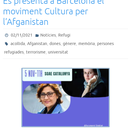
Es presenta a Barcelona el
moviment Cultura per
l’Afganistan
,
02/11/2021
Notícies
Refugi
,
,
,
,
,
acollida
Afganistan
dones
gènere
memòria
persones
,
,
refugiades
terrorisme
universitat