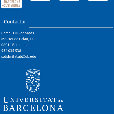
Contactar
Campus UB de Sants
Melcior de Palau, 140
08014 Barcelona
934 035 538
solidaritatub@ub.edu