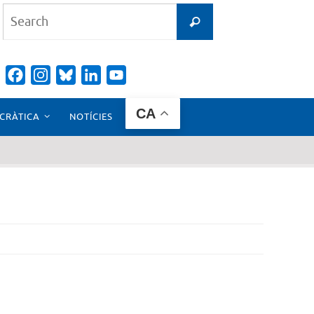
Search
Search
for:
Facebook
Instagram
Bluesky
LinkedIn
YouTube
Channel
CA
CRÀTICA
NOTÍCIES