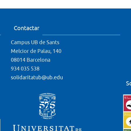
Contactar
Campus UB de Sants
Melcior de Palau, 140
08014 Barcelona
934 035 538
solidaritatub@ub.edu
S