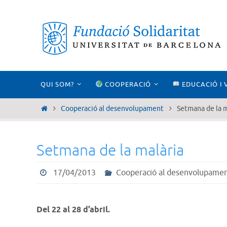
Skip
to
content
Skip
QUI SOM?
COOPERACIÓ
EDUCACIÓ I 
to
content
Home
Cooperació al desenvolupament
Setmana de la m
Setmana de la malària
17/04/2013
Cooperació al desenvolupame
Del 22 al 28 d’abril.