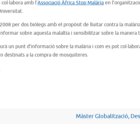
 col·labora amb l’
Associació Àfrica Stop Malària
en l’organitzaci
niversitat.
y 2008 per dos biòlegs amb el propòsit de lluitar contra la malà
r informar sobre aquesta malaltia i sensibilitzar sobre la manera 
haurà un punt d’informació sobre la malària i com es pot col·lab
ran destinats a la compra de mosquiteres.
.
Màster Globalització, De