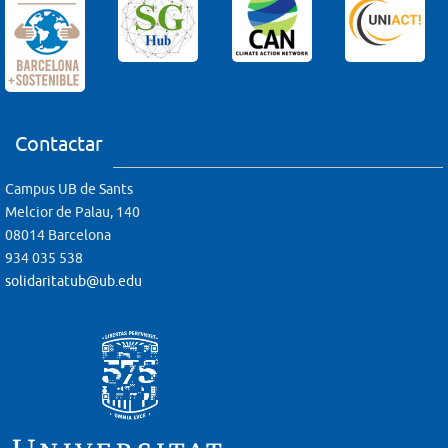
Contactar
Campus UB de Sants
Melcior de Palau, 140
08014 Barcelona
934 035 538
solidaritatub@ub.edu