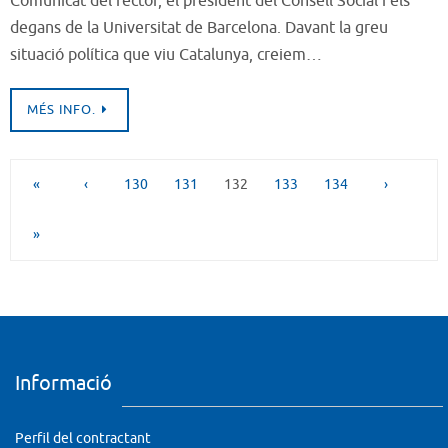
Comunicat del rector, el president del Consell Social i els
degans de la Universitat de Barcelona. Davant la greu
situació política que viu Catalunya, creiem…
MÉS INFO.
«
‹
130
131
132
133
134
›
»
Informació
Perfil del contractant