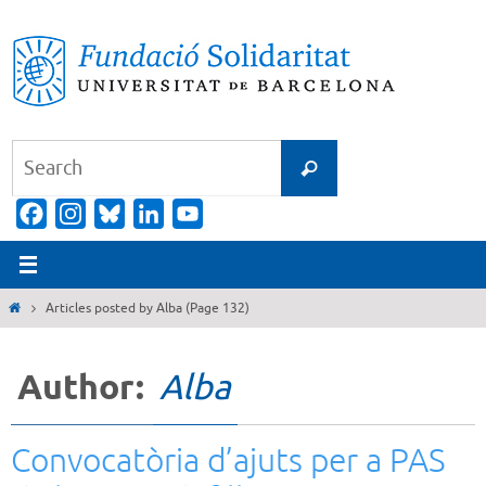
Skip
to
content
Search
Search
for:
Facebook
Instagram
Bluesky
LinkedIn
YouTube
Channel
Home
Articles posted by Alba
(Page 132)
Author:
Alba
Convocatòria d’ajuts per a PAS