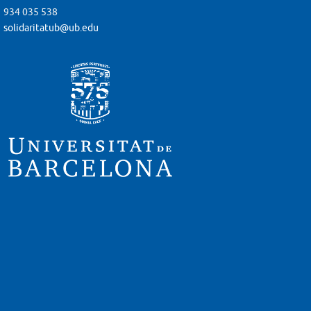
934 035 538
solidaritatub@ub.edu