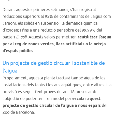
Durant aquestes primeres setmanes, s’han registrat
reduccions superiors al 95% de contaminants de l’aigua
com
l’amoni, els sòlids en suspensió i la demanda química
d’oxigen; i fins a una reducció per sobre del 99,99% del
bacteri
E. coli
. Aquests valors permetrien
reutilitzar l’aigua
per al reg de zones verdes, llacs artificials o la neteja
d’espais públics
.
Un projecte de gestió circular i sostenible de
l’aigua
Properament, aquesta planta tractarà també aigua de les
instal·lacions dels tapirs i les aus aquàtiques, entre altres. I la
previsió és seguir fent proves durant 18 mesos amb
l’objectiu de poder tenir un model per
escalar aquest
projecte de gestió circular de l’aigua a nous espais
del
Zoo de Barcelona.