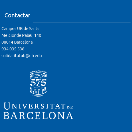
Contactar
Campus UB de Sants
Melcior de Palau, 140
08014 Barcelona
934 035 538
solidaritatub@ub.edu