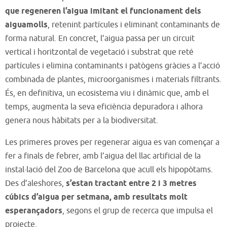
que regeneren l’aigua imitant el funcionament dels
aiguamolls
, retenint partícules i eliminant contaminants de
forma natural. En concret, l’aigua passa per un circuit
vertical i horitzontal de vegetació i substrat que reté
partícules i elimina contaminants i patògens gràcies a l’acció
combinada de plantes, microorganismes i materials filtrants.
És, en definitiva, un ecosistema viu i dinàmic que, amb el
temps, augmenta la seva eficiència depuradora i alhora
genera nous hàbitats per a la biodiversitat.
Les primeres proves per regenerar aigua es van començar a
fer a finals de febrer, amb l’aigua del llac artificial de la
instal·lació del Zoo de Barcelona que acull els hipopòtams.
Des d’aleshores,
s’estan tractant entre 2 i 3 metres
cúbics d’aigua per setmana, amb resultats molt
esperançadors
, segons el grup de recerca que impulsa el
projecte.