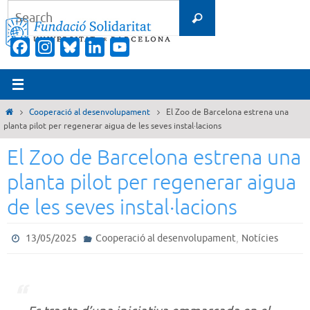
Skip
Search
Search
to
for:
content
Facebook
Instagram
Bluesky
LinkedIn
YouTube
Channel
Home
Cooperació al desenvolupament
El Zoo de Barcelona estrena una
planta pilot per regenerar aigua de les seves instal·lacions
El Zoo de Barcelona estrena una
planta pilot per regenerar aigua
de les seves instal·lacions
,
13/05/2025
Cooperació al desenvolupament
Notícies