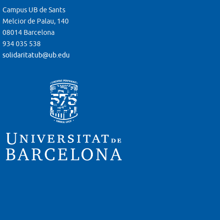
Campus UB de Sants
Melcior de Palau, 140
08014 Barcelona
934 035 538
solidaritatub@ub.edu