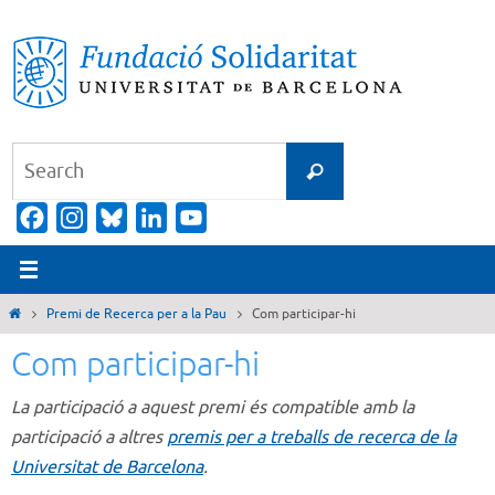
Skip
to
content
Search
Search
for:
Facebook
Instagram
Bluesky
LinkedIn
YouTube
Channel
Home
Premi de Recerca per a la Pau
Com participar-hi
Com participar-hi
La participació a aquest premi és compatible amb la
participació a altres
premis per a treballs de recerca de la
Universitat de Barcelona
.