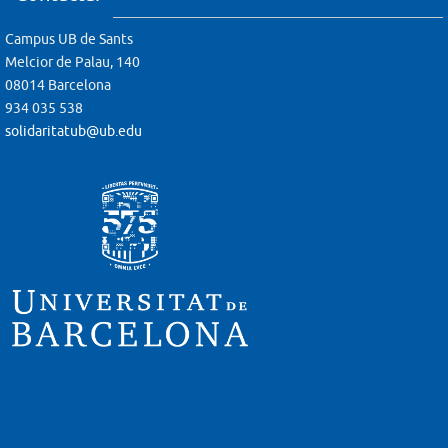
Campus UB de Sants
Melcior de Palau, 140
08014 Barcelona
934 035 538
solidaritatub@ub.edu