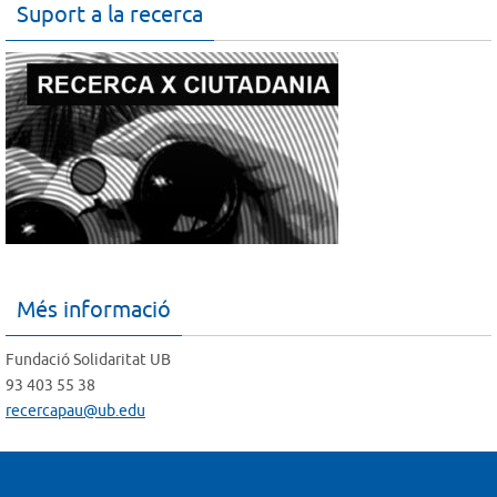
Suport a la recerca
Més informació
Fundació Solidaritat UB
93 403 55 38
recercapau@ub.edu