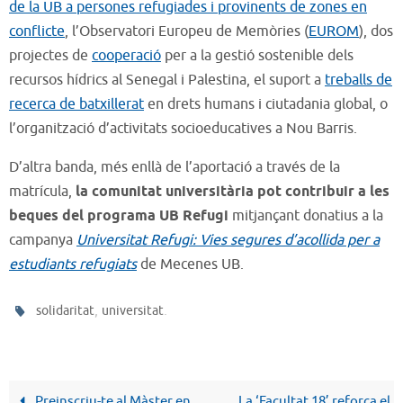
de la UB a persones refugiades i provinents de zones en
conflicte
, l’Observatori Europeu de Memòries (
EUROM
), dos
projectes de
cooperació
per a la gestió sostenible dels
recursos hídrics al Senegal i Palestina, el suport a
treballs de
recerca de batxillerat
en drets humans i ciutadania global, o
l’organització d’activitats socioeducatives a Nou Barris.
D’altra banda, més enllà de l’aportació a través de la
matrícula,
la comunitat universitària pot contribuir a les
beques del programa UB Refugi
mitjançant donatius a la
campanya
Universitat Refugi: Vies segures d’acollida per a
estudiants refugiats
de Mecenes UB.
,
.
solidaritat
universitat
Preinscriu-te al Màster en
La ‘Facultat 18’ reforça el