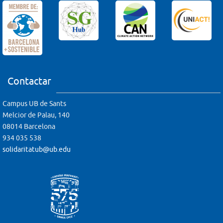
Contactar
Campus UB de Sants
Melcior de Palau, 140
08014 Barcelona
934 035 538
solidaritatub@ub.edu