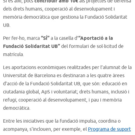
Si és així, pots
contribuir amb 10€
als projectes de defensa
dels drets humans, cooperació al desenvolupament i
memòria democràtica que gestiona la Fundació Solidaritat
UB.
Per fer-ho, marca
“SÍ”
a la casella d’
“Aportació a la
Fundació Solidaritat UB”
del formulari de sol·licitud de
matrícula.
Les aportacions econòmiques realitzades per l’alumnat de la
Universitat de Barcelona es destinaran a les quatre àrees
d’acció de la Fundació Solidaritat UB, que són: educació en
ciutadania global, ApS i voluntariat; drets humans, inclusió i
refugi; cooperació al desenvolupament, i pau i memòria
democràtica.
Entre les iniciatives que la fundació impulsa, coordina o
acompanya, s’inclouen, per exemple, el
Programa de suport