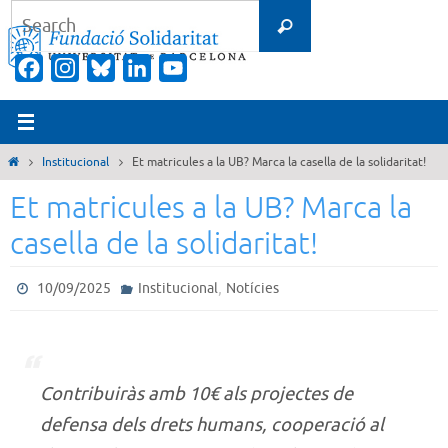
Skip
Search
Search
to
for:
content
Facebook
Instagram
Bluesky
LinkedIn
YouTube
Channel
Home
Institucional
Et matricules a la UB? Marca la casella de la solidaritat!
Et matricules a la UB? Marca la
casella de la solidaritat!
,
10/09/2025
Institucional
Notícies
Contribuiràs amb 10€ als projectes de
defensa dels drets humans, cooperació al