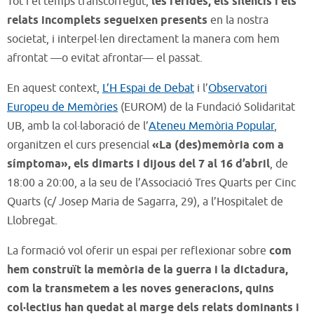
Tot i el temps transcorregut,
les ferides, els silencis i els
relats incomplets segueixen presents
en la nostra
societat, i interpel·len directament la manera com hem
afrontat —o evitat afrontar— el passat.
En aquest context,
L’H Espai de Debat
i l’
Observatori
Europeu de Memòries
(EUROM) de la Fundació Solidaritat
UB, amb la col·laboració de l’
Ateneu Memòria Popular
,
organitzen el curs presencial
«La (des)memòria com a
símptoma», els dimarts i dijous del 7 al 16 d’abril
, de
18:00 a 20:00, a la seu de l’Associació Tres Quarts per Cinc
Quarts (c/ Josep Maria de Sagarra, 29), a l’Hospitalet de
Llobregat.
La formació vol oferir un espai per reflexionar sobre
com
hem construït la memòria de la guerra i la dictadura,
com la transmetem a les noves generacions, quins
col·lectius han quedat al marge dels relats dominants i