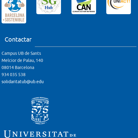
Contactar
Campus UB de Sants
Melcior de Palau, 140
08014 Barcelona
934 035 538
solidaritatub@ub.edu