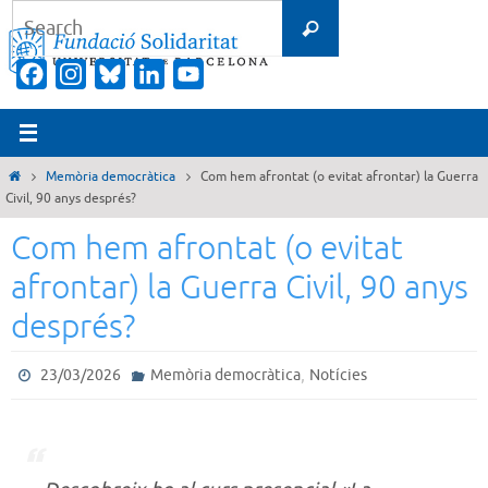
Skip
Search
Search
to
for:
content
Facebook
Instagram
Bluesky
LinkedIn
YouTube
Channel
Home
Memòria democràtica
Com hem afrontat (o evitat afrontar) la Guerra
Civil, 90 anys després?
Com hem afrontat (o evitat
afrontar) la Guerra Civil, 90 anys
després?
,
23/03/2026
Memòria democràtica
Notícies