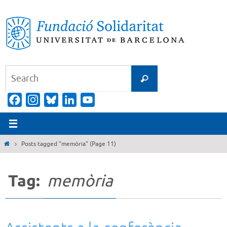
Skip
to
content
Search
Search
for:
Facebook
Instagram
Bluesky
LinkedIn
YouTube
Channel
Home
Posts tagged "memòria"
(Page 11)
Tag:
memòria