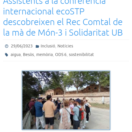
Assistents a la conferència
internacional ecoSTP
descobreixen el Rec Comtal de
la mà de Món-3 i Solidaritat UB
,
29/06/2023
Inclusió
Notícies
,
,
,
,
aigua
Besòs
memòria
ODS 6
sostenibilitat