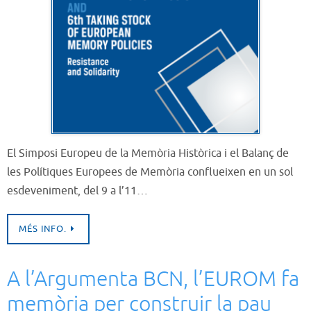
El Simposi Europeu de la Memòria Històrica i el Balanç de
les Polítiques Europees de Memòria conflueixen en un sol
esdeveniment, del 9 a l’11…
MÉS INFO.
A l’Argumenta BCN, l’EUROM fa
memòria per construir la pau