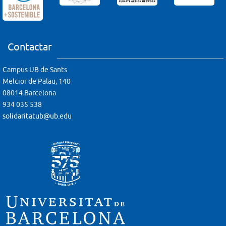
Contactar
Campus UB de Sants
Melcior de Palau, 140
08014 Barcelona
934 035 538
solidaritatub@ub.edu