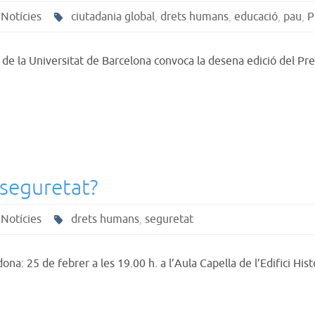
,
Notícies
ciutadania global
,
drets humans
,
educació
,
pau
,
P
r de la Universitat de Barcelona convoca la desena edició del Pre
 seguretat?
,
Notícies
drets humans
,
seguretat
dona: 25 de febrer a les 19.00 h. a l’Aula Capella de l’Edifici Hi