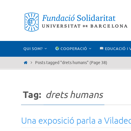
Skip
to
content
Skip
QUI SOM?
COOPERACIÓ
EDUCACIÓ I 
to
content
Home
Posts tagged "drets humans"
(Page 38)
Tag:
drets humans
Una exposició parla a Viladec