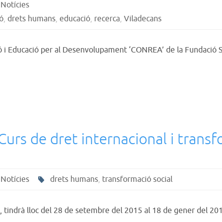
,
Notícies
ó
,
drets humans
,
educació
,
recerca
,
Viladecans
ió i Educació per al Desenvolupament ‘CONREA’ de la Fundació S
 Curs de dret internacional i trans
,
Notícies
drets humans
,
transformació social
, tindrà lloc del 28 de setembre del 2015 al 18 de gener del 20