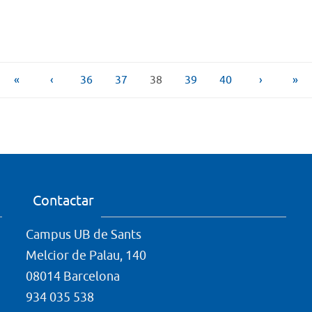
«
‹
36
37
38
39
40
›
»
Contactar
Campus UB de Sants
Melcior de Palau, 140
08014 Barcelona
934 035 538