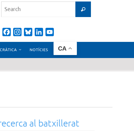
Search
Search
for:
Facebook
Instagram
Bluesky
LinkedIn
YouTube
Channel
CA
CRÀTICA
NOTÍCIES
ecerca al batxillerat