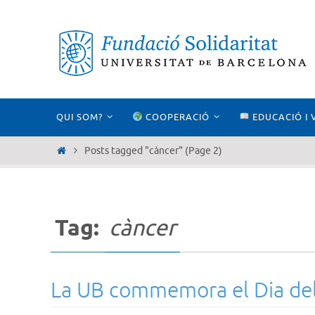
Skip
to
content
Skip
QUI SOM?
COOPERACIÓ
EDUCACIÓ I 
to
content
Home
Posts tagged "càncer"
(Page 2)
Tag:
càncer
La UB commemora el Dia del 