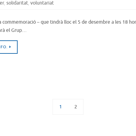
er
,
solidaritat
,
voluntariat
a commemoració – que tindrà lloc el 5 de desembre a les 18 hores
arà el Grup…
NFO.
1
2