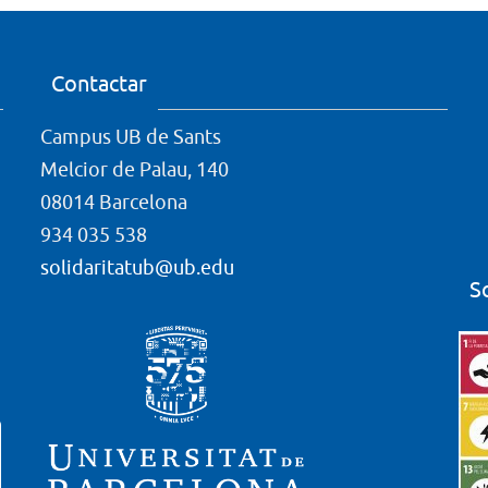
Contactar
Campus UB de Sants
Melcior de Palau, 140
08014 Barcelona
934 035 538
solidaritatub@ub.edu
S