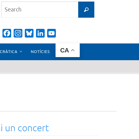
Search
Search
for:
Facebook
Instagram
Bluesky
LinkedIn
YouTube
Channel
CA
CRÀTICA
NOTÍCIES
i un concert