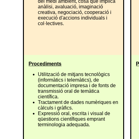
del medi ambient, cosa que implica
anàlisi, avaluació, imaginació
creativa, negociació, cooperació i
execució d'accions individuals i
col·lectives.
Procediments
P
Utilització de mitjans tecnològics
(informàtics i telemàtics), de
documentació impresa i de fonts de
transmissió oral de temàtica
científica.
Tractament de dades numèriques en
càlculs i gràfics.
Expressió oral, escrita i visual de
qüestions científiques emprant
terminologia adequada.