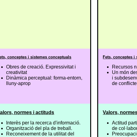
ets, conceptes i sistemes conceptuals
Fets, conceptes i
Obres de creació. Expressivitat i
Recursos nat
creativitat
Un món des
Dinàmica perceptual: forma-entorn,
i subdesen
lluny-aprop
de conflicte
alors, normes i actituds
Valors, normes
Interès per la recerca d'informació.
Actitud part
Organització del pla de treball.
de col·labo
Reconeixement de la utilitat del
Preocupació