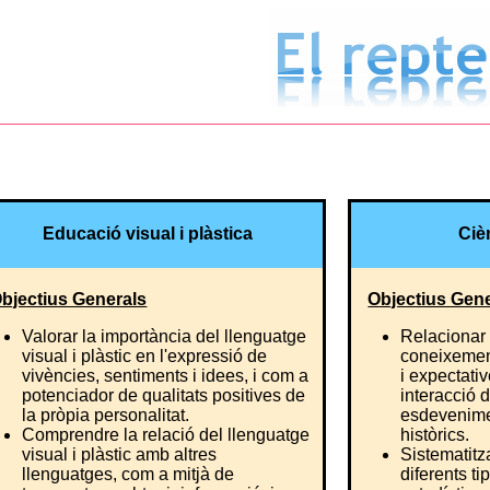
Educació visual i plàstica
Ciè
bjectius Generals
Objectius Gen
Valorar la importància del llenguatge
Relacionar i
visual i plàstic en l'expressió de
coneixement
vivències, sentiments i idees, i com a
i expectati
potenciador de qualitats positives de
interacció d
la pròpia personalitat.
esdevenimen
Comprendre la relació del llenguatge
històrics.
visual i plàstic amb altres
Sistematitz
llenguatges, com a mitjà de
diferents ti