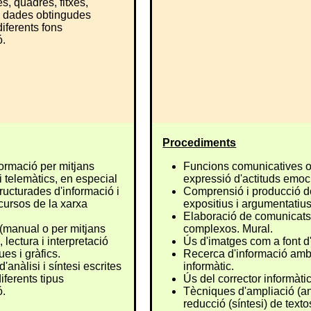
s, quadres, fitxes,
s dades obtingudes
diferents fons
ó.
Procediments
formació per mitjans
Funcions comunicatives o
i telemàtics, en especial
expressió d'actituds emoc
tructurades d'informació i
Comprensió i producció d
ecursos de la xarxa
expositius i argumentatius
Elaboració de comunicat
(manual o per mitjans
complexos. Mural.
, lectura i interpretació
Ús d'imatges com a font d
ues i gràfics.
Recerca d'informació amb
'anàlisi i síntesi escrites
informàtic.
diferents tipus
Ús del corrector informàtic
ó.
Tècniques d'ampliació (anà
reducció (síntesi) de texto