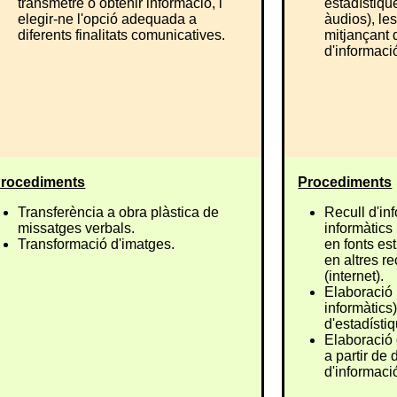
transmetre o obtenir informació, i
estadístique
elegir-ne l'opció adequada a
àudios), le
diferents finalitats comunicatives.
mitjançant 
d'informaci
rocediments
Procediments
Transferència a obra plàstica de
Recull d'in
missatges verbals.
informàtics 
Transformació d'imatges.
en fonts es
en altres r
(internet).
Elaboració 
informàtics)
d'estadístiq
Elaboració d
a partir de 
d'informaci