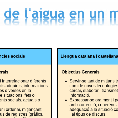
ncies socials
Llengua catalana i castellana 
erals
Objectius Generals
 interrelacionar diferents
Servir-se tant de mitjans t
s adquirits, informacions
com de noves tecnologies 
ves diverses en la
cercar, elaborar i transmet
e situacions, fets o
informació.
ts socials, actuals o
Expressar-se oralment i pe
amb correcció, coherència
ar i ordenar, mitjançant
adequació a la situació c
pus de registres (gràfics,
i al tipus de discurs.