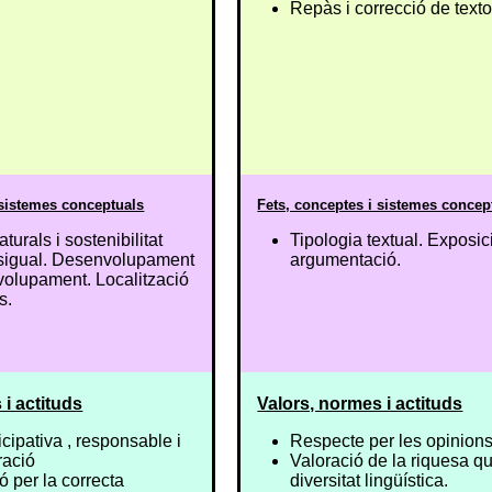
Repàs i correcció de texto
 sistemes conceptuals
Fets, conceptes i sistemes concep
urals i sostenibilitat
Tipologia textual. Exposic
igual. Desenvolupament
argumentació.
volupament. Localització
s.
 i actituds
Valors, normes i actituds
icipativa , responsable i
Respecte per les opinions d
ració
Valoració de la riquesa qu
 per la correcta
diversitat lingüística.