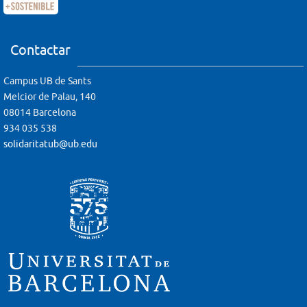
Contactar
Campus UB de Sants
Melcior de Palau, 140
08014 Barcelona
934 035 538
solidaritatub@ub.edu