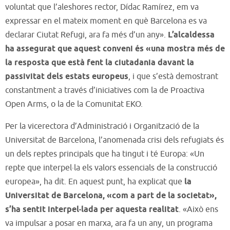
voluntat que l’aleshores rector, Dídac Ramírez, em va
expressar en el mateix moment en què Barcelona es va
declarar Ciutat Refugi, ara fa més d’un any».
L’alcaldessa
ha assegurat que aquest conveni és «una mostra més de
la resposta que està fent la ciutadania davant la
passivitat dels estats europeus
, i que s’està demostrant
constantment a través d’iniciatives com la de Proactiva
Open Arms, o la de la Comunitat EKO.
Per la vicerectora d’Administració i Organització de la
Universitat de Barcelona, l’anomenada crisi dels refugiats és
un dels reptes principals que ha tingut i té Europa: «Un
repte que interpel·la els valors essencials de la construcció
europea», ha dit. En aquest punt, ha explicat que
la
Universitat de Barcelona, «com a part de la societat»,
s’ha sentit interpel·lada per aquesta realitat
. «Això ens
va impulsar a posar en marxa, ara fa un any, un programa