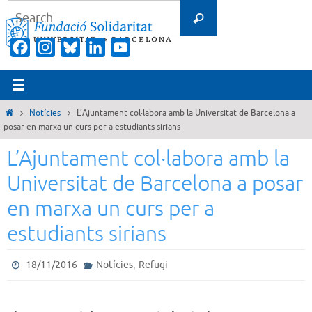
Skip
Search
Search
to
for:
content
Facebook
Instagram
Bluesky
LinkedIn
YouTube
Channel
Home
Notícies
L’Ajuntament col·labora amb la Universitat de Barcelona a
posar en marxa un curs per a estudiants sirians
L’Ajuntament col·labora amb la
Universitat de Barcelona a posar
en marxa un curs per a
estudiants sirians
,
18/11/2016
Notícies
Refugi