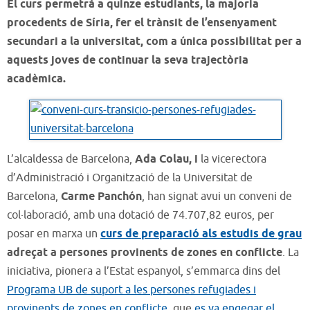
El curs permetrà a quinze estudiants, la majoria
procedents de Síria, fer el trànsit de l’ensenyament
secundari a la universitat, com a única possibilitat per a
aquests joves de continuar la seva trajectòria
acadèmica.
L’alcaldessa de Barcelona,
Ada Colau, i
la vicerectora
d’Administració i Organització de la Universitat de
Barcelona,
Carme Panchón
, han signat avui un conveni de
col·laboració, amb una dotació de 74.707,82 euros, per
posar en marxa un
curs de preparació als estudis de grau
adreçat a persones provinents de zones en conflicte
. La
iniciativa, pionera a l’Estat espanyol, s’emmarca dins del
Programa UB de suport a les persones refugiades i
provinents de zones en conflicte
, que
es va engegar el