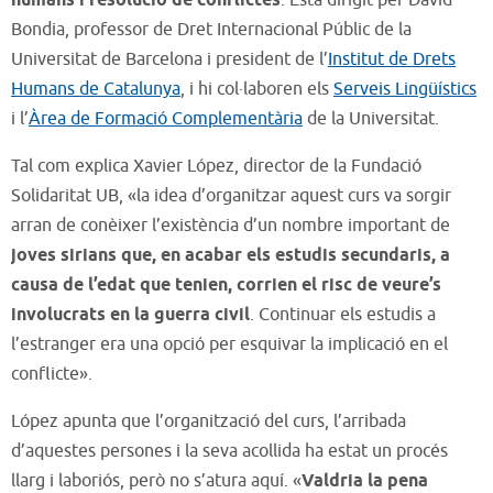
humans i resolució de conflictes
. Està dirigit per David
Bondia, professor de Dret Internacional Públic de la
Universitat de Barcelona i president de l’
Institut de Drets
Humans de Catalunya
, i hi col·laboren els
Serveis Lingüístics
i l’
Àrea de Formació Complementària
de la Universitat.
Tal com explica Xavier López, director de la Fundació
Solidaritat UB, «la idea d’organitzar aquest curs va sorgir
arran de conèixer l’existència d’un nombre important de
joves sirians que, en acabar els estudis secundaris, a
causa de l’edat que tenien, corrien el risc de veure’s
involucrats en la guerra civil
. Continuar els estudis a
l’estranger era una opció per esquivar la implicació en el
conflicte».
López apunta que l’organització del curs, l’arribada
d’aquestes persones i la seva acollida ha estat un procés
llarg i laboriós, però no s’atura aquí. «
Valdria la pena