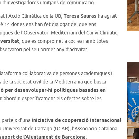
ça d’investigadores i mitjans de comunicació.
at i Acció Climàtica de la UB,
Teresa Sauras
ha agraït
uè 14 dones ens han fet dialogar del que ens
raigües de l’Observatori Mediterrani del Canvi Climàtic,
iversitat
, que es compromet a cocrear amb totes
’Observatori pel seu primer any d’activitat.
plataforma col·laborativa de persones acadèmiques i
s de la societat civil de la Mediterrània que busca
gió per desenvolupar-hi polítiques basades en
n’abordin específicament els efectes sobre les
i parteix d’una
iniciativa de cooperació internacional
la Universitat de Cartago (UCAR), l’Associació Catalana
suport de l’Ajuntament de Barcelona
.