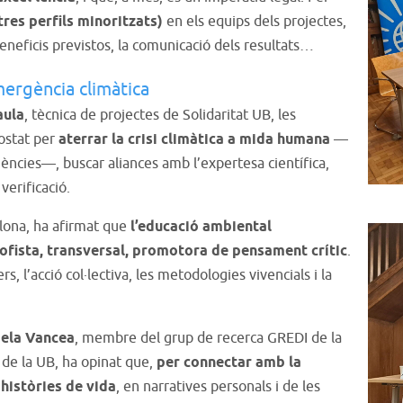
ltres perfils minoritzats)
en els equips dels projectes,
beneficis previstos, la comunicació dels resultats…
ergència climàtica
aula
, tècnica de projectes de Solidaritat UB, les
ostat per
aterrar la crisi climàtica a mida humana
—
qüències—, buscar aliances amb l’expertesa científica,
verificació.
elona, ha afirmat que
l’educació ambiental
ofista, transversal, promotora de pensament crític
.
 l’acció col·lectiva, les metodologies vivencials i la
ela Vancea
, membre del grup de recerca GREDI de la
 de la UB, ha opinat que,
per connectar amb la
 històries de vida
, en narratives personals i de les