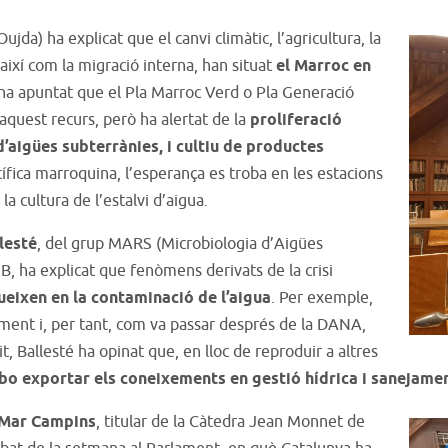
ujda) ha explicat que el canvi climàtic, l’agricultura, la
 així com la migració interna, han situat
el Marroc en
ha apuntat que el Pla Marroc Verd o Pla Generació
aquest recurs, però ha alertat de la
proliferació
d’aigües subterrànies, i cultiu de productes
ntífica marroquina, l’esperança es troba en les estacions
 la cultura de l’estalvi d’aigua.
lesté
, del grup MARS (Microbiologia d’Aigües
B, ha explicat que fenòmens derivats de la crisi
lueixen en la contaminació de l’aigua
. Per exemple,
ment i, per tant, com va passar després de la DANA,
, Ballesté ha opinat que, en lloc de reproduir a altres
 bo exportar els coneixements en gestió hídrica i sanejame
Mar Campins
, titular de la Càtedra Jean Monnet de