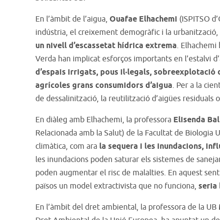
En l’àmbit de l’aigua,
Ouafae Elhachemi
(ISPITSO d’O
indústria, el creixement demogràfic i la urbanització,
un nivell d’escassetat hídrica extrema
. Elhachemi 
Verda han implicat esforços importants en l’estalvi d’
d’espais irrigats, pous il·legals, sobreexplotació 
agrícoles grans consumidors d’aigua
. Per a la cie
de dessalinització, la reutilització d’aigües residuals o
En diàleg amb Elhachemi, la professora
Elisenda Bal
Relacionada amb la Salut) de la Facultat de Biologia U
climàtica, com ara
la sequera i les inundacions, inf
les inundacions poden saturar els sistemes de saneja
poden augmentar el risc de malalties. En aquest sentit
països un model extractivista que no funciona,
seria
En l’àmbit del dret ambiental, la professora de la UB