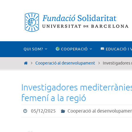
Skip
to
content
Skip
QUI SOM?
COOPERACIÓ
EDUCACIÓ I 
to
content
Home
Cooperació al desenvolupament
Investigadores m
Investigadores mediterrànies p
femení a la regió
05/12/2025
Cooperació al desenvolupame