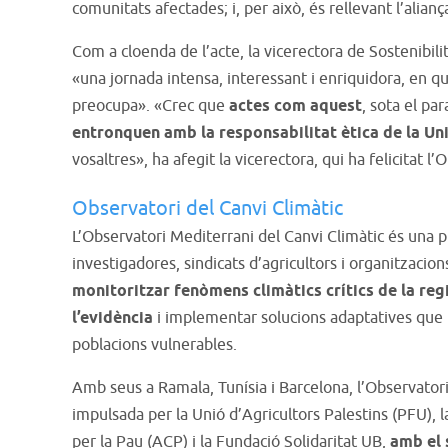
comunitats afectades; i, per això, és rellevant l’alian
Com a cloenda de l’acte, la vicerectora de Sostenibilit
«una jornada intensa, interessant i enriquidora, en q
preocupa». «Crec que
actes com aquest
, sota el pa
entronquen amb la responsabilitat ètica de la Un
vosaltres», ha afegit la vicerectora, qui ha felicitat l
Observatori del Canvi Climàtic
L’Observatori Mediterrani del Canvi Climàtic és una 
investigadores, sindicats d’agricultors i organitzacion
monitoritzar fenòmens climàtics crítics de la re
l’evidència
i implementar solucions adaptatives que 
poblacions vulnerables.
Amb seus a Ramala, Tunísia i Barcelona, l’Observator
impulsada per la Unió d’Agricultors Palestins (PFU), 
per la Pau (ACP) i la Fundació Solidaritat UB,
amb el 