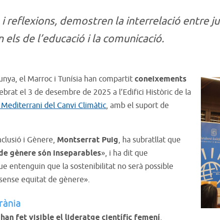
i reflexions, demostren la interrelació entre jus
 els de l’educació i la comunicació.
unya, el Marroc i Tunísia han compartit
coneixements
ebrat el 3 de desembre de 2025 a l’Edifici Històric de la
 Mediterrani del Canvi Climàtic
, amb el suport de
Inclusió i Gènere,
Montserrat Puig
, ha subratllat que
at de gènere són inseparables
», i ha dit que
ue entenguin que la sostenibilitat no serà possible
rà sense equitat de gènere».
rània
han fet visible el lideratge científic femení
,