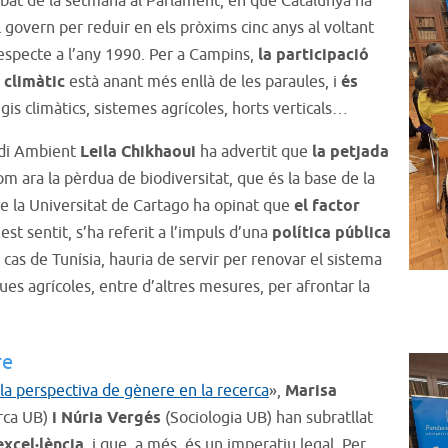
bat de la setmana al Parlament, en què Catalunya ha
 govern per reduir en els pròxims cinc anys al voltant
especte a l’any 1990. Per a Campins,
la participació
 climàtic
està anant més enllà de les paraules, i
és
gis climàtics, sistemes agrícoles, horts verticals…
edi Ambient
Leila Chikhaoui
ha advertit que
la petjada
com ara la pèrdua de biodiversitat, que és la base de la
de la Universitat de Cartago ha opinat que
el factor
uest sentit, s’ha referit a l’impuls d’una
política pública
 cas de Tunísia, hauria de servir per renovar el sistema
ues agrícoles, entre d’altres mesures, per afrontar la
re
 la perspectiva de gènere en la recerca
»,
Marisa
rca UB)
i Núria Vergés
(Sociologia UB) han subratllat
 excel·lència
, i que, a més, és un imperatiu legal. Per