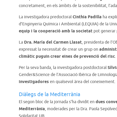
concretament, en els àmbits de la sostenibilitat, l’adap
La investigadora predoctoral
Cinthia Padilla
ha expli
d’Enginyeria Química i Ambiental (LEQUIA) de la Univ
equip i la cooperació amb la societat
pot generar 
La
Dra. María del Carmen Llasat
, presidenta de l’O
expressat la necessitat de crear un grup on
administ
climàtic puguin crear eines de prevenció del risc
.
Per la seva banda, la investigadora postdoctoral
Sílv
Gender&Science de l’Associació Ibèrica de Limnologia
investigadores
en qualsevol àrea del coneixement.
Diàlegs de la Mediterrània
El segon bloc de la jornada s’ha dividit en
dues conve
Mediterrània
, moderades per la Dra. Paola Sepúlve
Solidaritat UB.