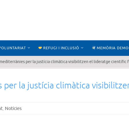
VOLUNTARIAT
REFUGI I INCLUSIÓ
MEMÒRIA DEMO
editerrànies per la justícia climàtica visibilitzen el lideratge científic 
er la justícia climàtica visibilitzen
nt
,
Notícies