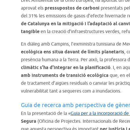
Dret Ambiental de la Unió Europea, ha apuntat un de
aprovat els
pressupostos de carboni
presentats pel
del 31% les emissions de gasos d’efecte hivernacle r
de Catalunya en la mitigació i l’adaptació al canvi
tangible
en la creació d’infraestructures verdes, refu
En diàleg amb Campins, l’exministra tunisiana de M
ecològica ens situa davant de límits planetaris
, 
presència humana a la Terra. Per això, la professora 
climàtic s’ha d’integrar en la planificació
. I, en aq
amb instruments de transició ecològica
que, en el
de tractament d’aigües residuals o canviar les pràctiq
vulnerabilitat tant a sequeres com a inundacions.
Guia de recerca amb perspectiva de gène
En la presentació de la «
Guia per a la incorporació de
Segura
(Oficina de Projectes. Internacionals de Rece
que aquesta perspectiva és important
per justícia i