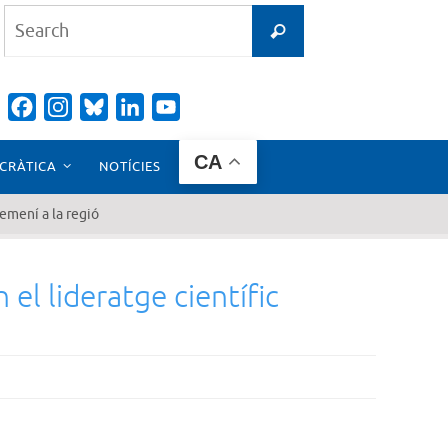
Search
Search
for:
Facebook
Instagram
Bluesky
LinkedIn
YouTube
Channel
CA
CRÀTICA
NOTÍCIES
femení a la regió
 el lideratge científic