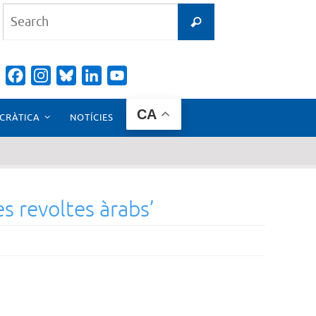
Search
Search
for:
Facebook
Instagram
Bluesky
LinkedIn
YouTube
Channel
CA
CRÀTICA
NOTÍCIES
es revoltes àrabs’