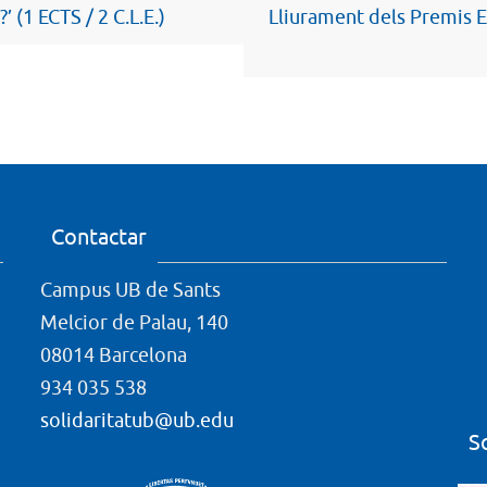
’ (1 ECTS / 2 C.L.E.)
Lliurament dels Premis E
Contactar
Campus UB de Sants
Melcior de Palau, 140
08014 Barcelona
934 035 538
solidaritatub@ub.edu
S