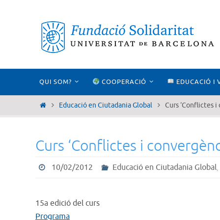
Skip
to
content
Skip
QUI SOM?
COOPERACIÓ
EDUCACIÓ I 
to
content
Home
Educació en Ciutadania Global
Curs ‘Conflictes i
Curs ‘Conflictes i convergènci
10/02/2012
Educació en Ciutadania Global
15a edició del curs
Programa