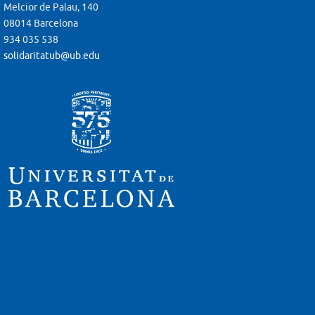
Melcior de Palau, 140
08014 Barcelona
934 035 538
solidaritatub@ub.edu