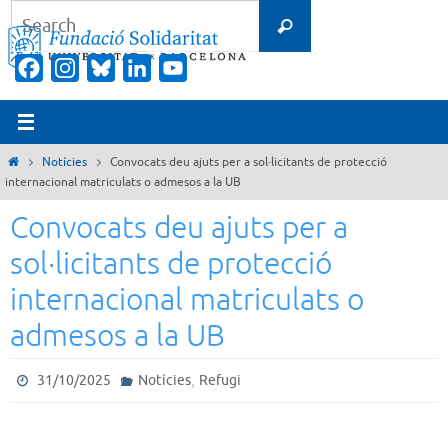
Skip
Search
Search
to
for:
content
Facebook
Instagram
Bluesky
LinkedIn
YouTube
Channel
Home
Notícies
Convocats deu ajuts per a sol·licitants de protecció
internacional matriculats o admesos a la UB
Convocats deu ajuts per a
sol·licitants de protecció
internacional matriculats o
admesos a la UB
,
31/10/2025
Notícies
Refugi